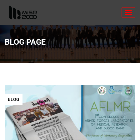
Toggl
navig
BLOG PAGE
BLOG