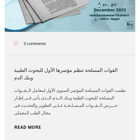
0 comments
القوات المسلحة تنظم مؤتمرها الأول للبحوث الطبية
وبنك الدم
نظمت القوات المسلحة المؤتمر السنوى الأول لمعامل الــقــوات
المسلحة للبحوث الطبية وبنك الــدم الــذى يأتى فـى إطـار
حـــرص الــقــوات المـسـلـحـة عـلـى التطوير والتحديث فى
مجال الطب المعملى
READ MORE