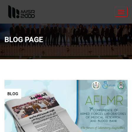
Toggl
navig
BLOG PAGE
BLOG