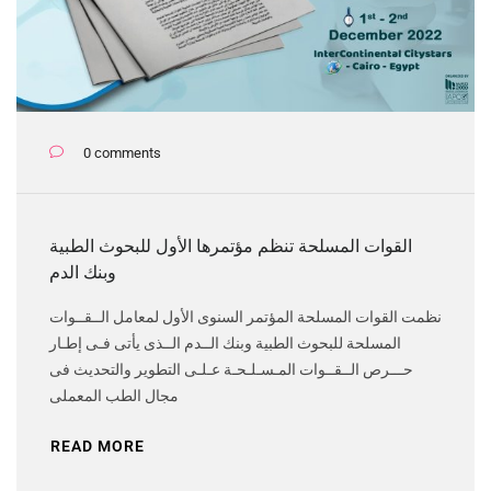
0 comments
القوات المسلحة تنظم مؤتمرها الأول للبحوث الطبية
وبنك الدم
نظمت القوات المسلحة المؤتمر السنوى الأول لمعامل الــقــوات
المسلحة للبحوث الطبية وبنك الــدم الــذى يأتى فـى إطـار
حـــرص الــقــوات المـسـلـحـة عـلـى التطوير والتحديث فى
مجال الطب المعملى
READ MORE