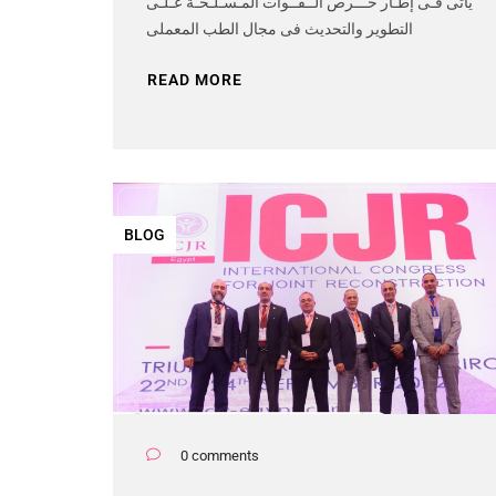
يأتى فـى إطـار حـــرص الــقــوات المـسـلـحـة عـلـى
التطوير والتحديث فى مجال الطب المعملى
READ MORE
BLOG
0 comments