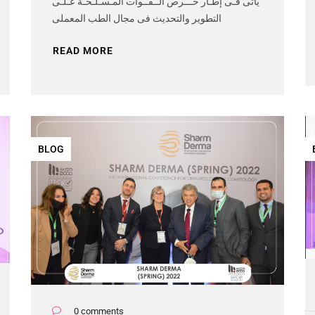
يأتى فـى إطـار حـــرص الــقــوات المـسـلـحـة عـلـى
التطوير والتحديث فى مجال الطب المعملى
READ MORE
BLOG
0 comments